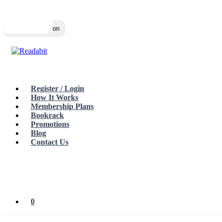
Top
Loading…
Toggle navigation
Register / Login
How It Works
Membership Plans
Bookrack
Promotions
Blog
Contact Us
0