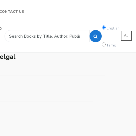
CONTACT US
Search
English
0
language
Tamil
elgal