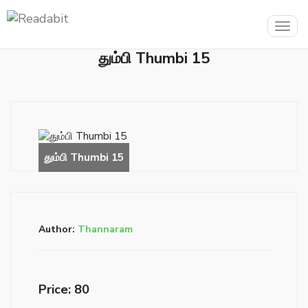
Togg
navig
தும்பி Thumbi 15
Author:
Thannaram
Price: ₹80