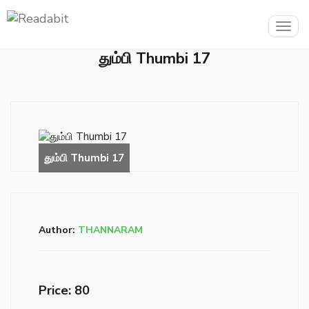
Togg
navig
தும்பி Thumbi 17
Author:
THANNARAM
Price: ₹80