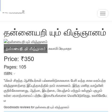
Top
Loading…
Toggl
navig
தன்னையறி யும் விஞ்ஞானம்
Author:
அ. சா. பக்திவேதாந்த சுவாமி பிரபுபாதா
Price: ₹350
Pages: 105
ISBN: -
"மிகச் சிறந்த ஆசிரியர்கள் பல்லாண்டுகாலமாக பேசி வந்த கால வரம்பற்ற
விஞ்ஞானத்தை இப்புத்தகத்தில் நாம் காணலாம். இந்த மனித வாழ்வின்
குறிக்கோளானது, ஆத்மா, இயற்கை, பிரபஞ்சம் மற்றும் உள்ளும் புறமும்
உள்ள பரமாத்மாவைப் பற்றிய இரகசியங்களை வெளியிடுகிறது. உலகிலேயே
ம
Goodreads reviews for தன்னையறி யும் விஞ்ஞானம்