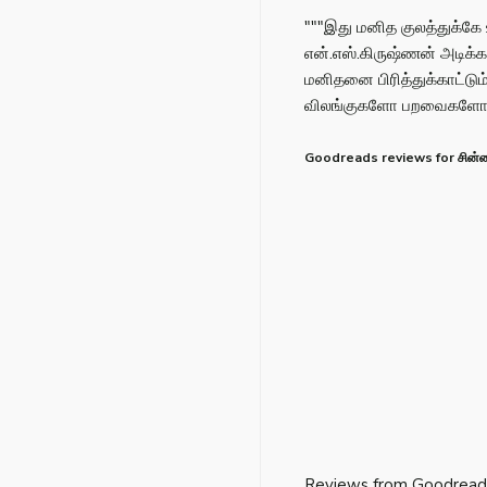
"""இது மனித குலத்துக்கே
என்.எஸ்.கிருஷ்ணன் அடிக்க
மனிதனை பிரித்துக்காட்டும
விலங்குகளோ பறவைகளோ சிர
Goodreads reviews for சின்ன ச
Reviews from Goodread