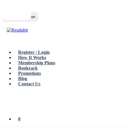
Top
Loading…
Toggle navigation
Register / Login
How It Works
Membership Plans
Bookrack
Promotions
Blog
Contact Us
0