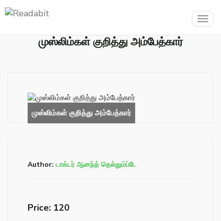
Togg
navig
முஸ்லிம்கள் குறித்து அம்பேத்கார்
Author:
டாக்டர் ஆனந்த் தெல்தும்ப்டே
Price: ₹120