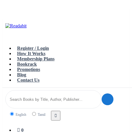
Top
Loading…
Toggle
navigation
Register / Login
How It Works
Membership Plans
Bookrack
Promotions
Blog
Contact Us
Search
English
Tamil
language
0