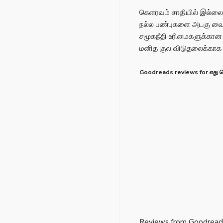
கெளரவம் சாதியில் இல்லை 
நல்ல பண்புகளை அடகு வைக்க
சமூகநீதி உரிமைகளுக்கான ச
மனித குல விடுதலைக்காக அ
Goodreads reviews for எது 
Reviews from Goodread