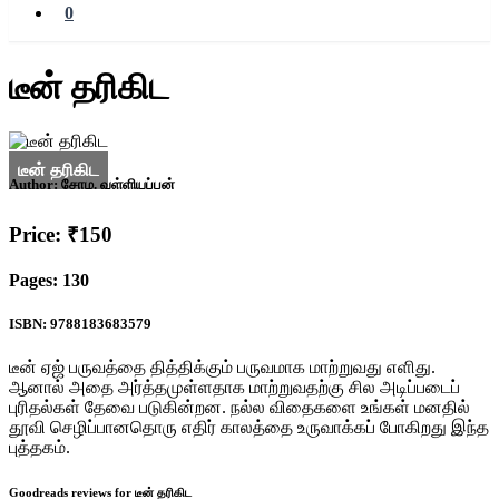
0
டீன் தரிகிட
Author:
சோம. வள்ளியப்பன்
Price: ₹150
Pages: 130
ISBN: 9788183683579
டீன் ஏஜ் பருவத்தை தித்திக்கும் பருவமாக மாற்றுவது எளிது.
ஆனால் அதை அர்த்தமுள்ளதாக மாற்றுவதற்கு சில அடிப்படைப்
புரிதல்கள் தேவை படுகின்றன. நல்ல விதைகளை உங்கள் மனதில்
தூவி செழிப்பானதொரு எதிர் காலத்தை உருவாக்கப் போகிறது இந்த
புத்தகம்.
Goodreads reviews for டீன் தரிகிட