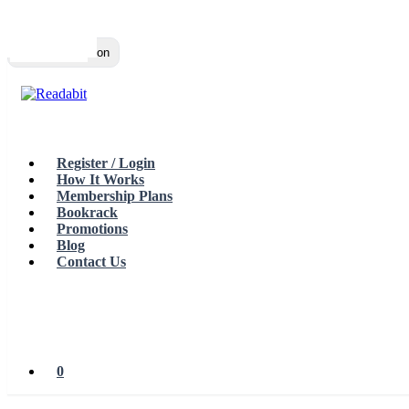
Top
Loading…
Toggle navigation
Register / Login
How It Works
Membership Plans
Bookrack
Promotions
Blog
Contact Us
0