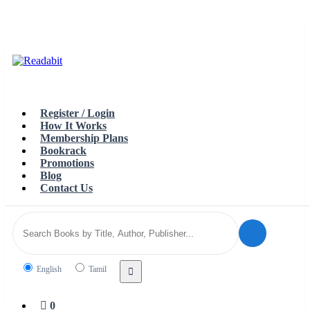
Top
Loading…
Toggle
navigation
Register / Login
How It Works
Membership Plans
Bookrack
Promotions
Blog
Contact Us
Search
English
Tamil
language
0