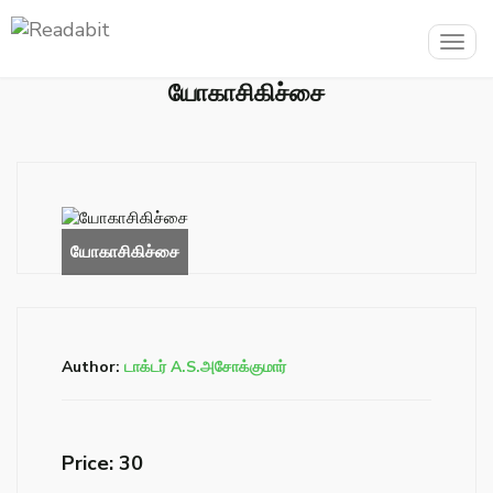
Togg
navig
யோகாசிகிச்சை
Author:
டாக்டர் A.S.அசோக்குமார்
Price: ₹30