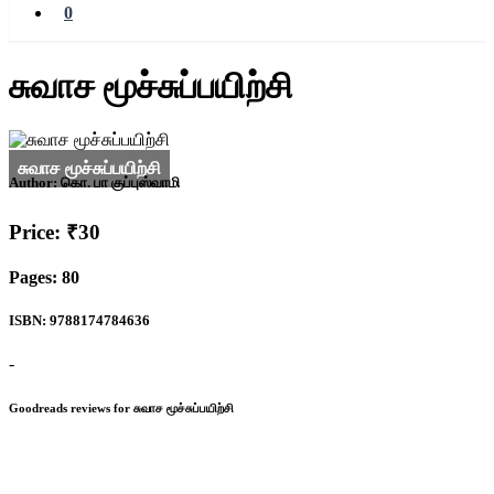
0
சுவாச மூச்சுப்பயிற்சி
Author:
கொ. பா குப்புஸ்வாமி
Price: ₹30
Pages: 80
ISBN: 9788174784636
-
Goodreads reviews for சுவாச மூச்சுப்பயிற்சி