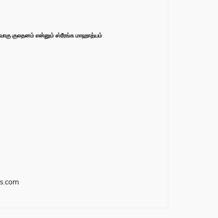
கு குலதனம் என்னும் ஸ்ரீரங்க மாஹாத்யம்
s.com