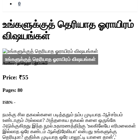
0
உங்களுக்குத் தெரியாத ஓராயிரம்
விஷயங்கள்
Author:
நாளந்தா பதிப்பகம்
Price: ₹55
Pages: 80
ISBN: -
நமக்கு சில தகவல்களை படித்ததும் நம்ப முடியாத ஆச்சர்யம்
உண்டாகும் அல்லவா? அத்தகைய தகவல் களை ஒருங்கே
அடுக்குகிறது இந்த நூல்.உதாரணத்திற்கு 'உலகிலேயே எரிமலைகள்
இல்லாத ஒரே கண்டம் ஆஸ்திரேலியா' என்பது உங்களுக்கு
தெரியுமா? குதிக்க முடியாத ஒரே பாலூட்டி யானை தான்','