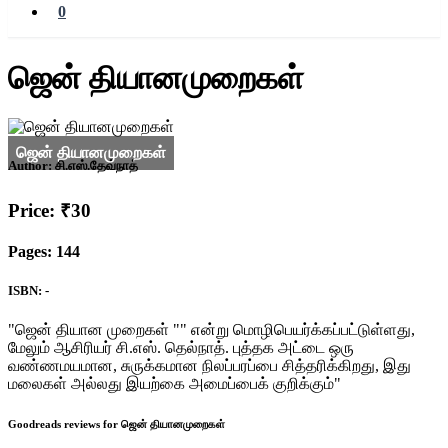
0
ஜென் தியானமுறைகள்
Author:
சி.எஸ்.தேவ்நாத்
Price: ₹30
Pages: 144
ISBN: -
"ஜென் தியான முறைகள் "" என்று மொழிபெயர்க்கப்பட்டுள்ளது,
மேலும் ஆசிரியர் சி.எஸ். தெல்நாத். புத்தக அட்டை ஒரு
வண்ணமயமான, சுருக்கமான நிலப்பரப்பை சித்தரிக்கிறது, இது
மலைகள் அல்லது இயற்கை அமைப்பைக் குறிக்கும்"
Goodreads reviews for ஜென் தியானமுறைகள்