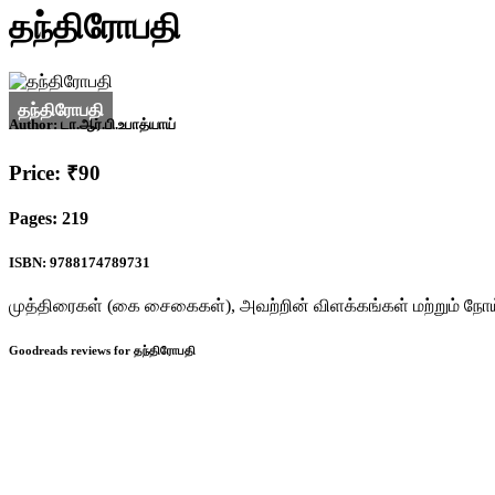
தந்திரோபதி
Author:
டா.ஆர்.பி.உபாத்யாய்
Price: ₹90
Pages: 219
ISBN: 9788174789731
முத்திரைகள் (கை சைகைகள்), அவற்றின் விளக்கங்கள் மற்றும் நோய்க
Goodreads reviews for தந்திரோபதி