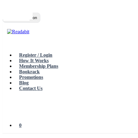
Top
Loading…
Toggle navigation
Register / Login
How It Works
Membership Plans
Bookrack
Promotions
Blog
Contact Us
0