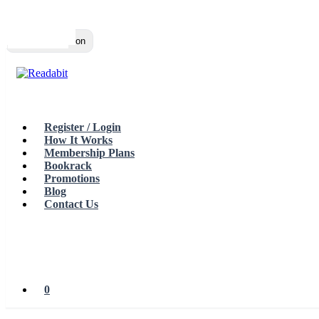
Top
Loading…
Toggle navigation
Register / Login
How It Works
Membership Plans
Bookrack
Promotions
Blog
Contact Us
0