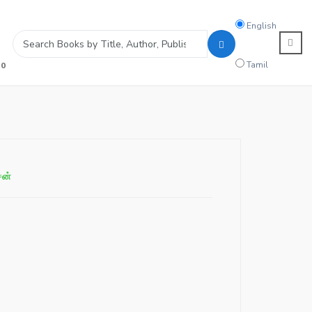
Search
English
language
Tamil
0
சன்