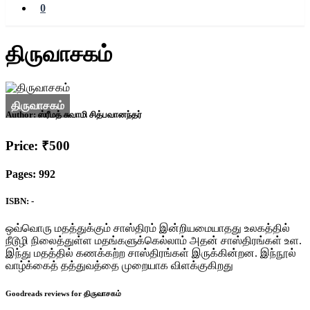
0
திருவாசகம்
Author:
ஸ்ரீமத் சுவாமி சித்பவானந்தர்
Price: ₹500
Pages: 992
ISBN: -
ஒவ்வொரு மதத்துக்கும் சாஸ்திரம் இன்றியமையாதது உலகத்தில்
நீடூழி நிலைத்துள்ள மதங்களுக்கெல்லாம் அதன் சாஸ்திரங்கள் உள.
இந்து மதத்தில் கணக்கற்ற சாஸ்திரங்கள் இருக்கின்றன. இந்நூல்
வாழ்க்கைத் தத்துவத்தை முறையாக விளக்குகிறது
Goodreads reviews for திருவாசகம்