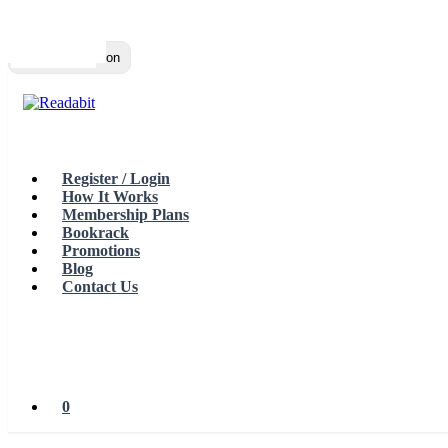
Top
Loading…
Toggle navigation
Register / Login
How It Works
Membership Plans
Bookrack
Promotions
Blog
Contact Us
0