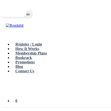
Top
Loading…
Toggle navigation
Register / Login
How It Works
Membership Plans
Bookrack
Promotions
Blog
Contact Us
0