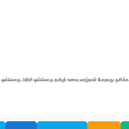
் ஒவ்வொரு அரிசி ஒவ்வொரு தமிழர் உணவு வாழ்நாள் போதாது ருசிக்க