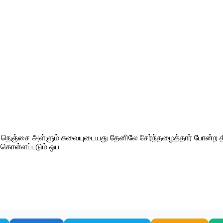
வம் நெஞ்சை அள்ளும் சுவையுடையது தேனிலே சேர்ந்தழைத்தார் போன்ற 
் கொள்ளப்படும் ஒப