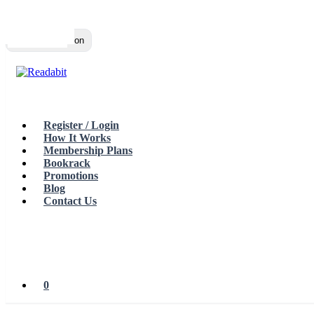
Top
Loading…
Toggle navigation
Register / Login
How It Works
Membership Plans
Bookrack
Promotions
Blog
Contact Us
0