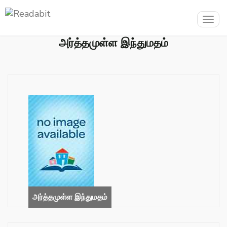
Togg
navig
அர்த்தமுள்ள இந்துமதம்