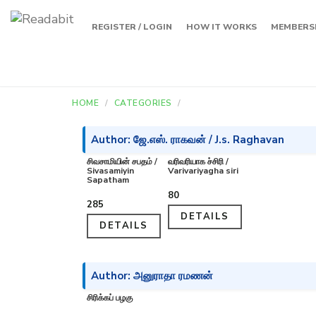
REGISTER / LOGIN
HOW IT WORKS
MEMBERS
HOME
CATEGORIES
Author: ஜே.எஸ். ராகவன் / J.s. Raghavan
சிவசாமியின் சபதம் /
வரிவரியாக ச்சிரி /
Sivasamiyin
Varivariyagha siri
Sapatham
₹80
₹285
DETAILS
DETAILS
Author: அனுராதா ரமணன்
சிரிக்கப் பழகு