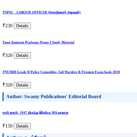
TNPSC - LABOUR OFFICER (தொழிலாளர் அலுவலர்)
₹230
Details
Tnset Assistant Professor Paper I Study Material
₹320
Details
TNUSRB Grade II Police Constables, Jail Warders & Firemen Exam book 2018
₹320
Details
Author: Swamy Publications' Editorial Board
சாமி கைடு- 1947 லிருந்து இந்தியா MA வரலாறு
₹150
Details