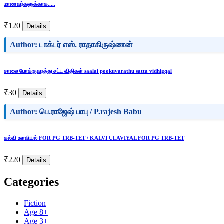
மாணவர்களுக்காக.....
₹120
Details
Author: டாக்டர் எஸ். ராதாகிருஷ்ணன்
சாலை போக்குவரத்து சட்ட விதிகள் saalai pookuvarathu satta vidhigqal
₹30
Details
Author: பெ.ராஜேஷ் பாபு / P.rajesh Babu
கல்வி உளவியல் FOR PG TRB-TET / KALVI ULAVIYAL FOR PG TRB-TET
₹220
Details
Categories
Fiction
Age 8+
Age 3+