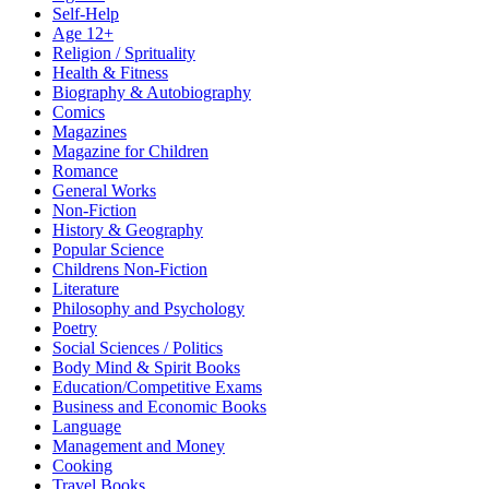
Self-Help
Age 12+
Religion / Sprituality
Health & Fitness
Biography & Autobiography
Comics
Magazines
Magazine for Children
Romance
General Works
Non-Fiction
History & Geography
Popular Science
Childrens Non-Fiction
Literature
Philosophy and Psychology
Poetry
Social Sciences / Politics
Body Mind & Spirit Books
Education/Competitive Exams
Business and Economic Books
Language
Management and Money
Cooking
Travel Books